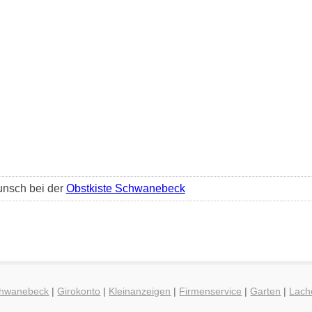
unsch bei der
Obstkiste Schwanebeck
Schwanebeck
|
Girokonto
|
Kleinanzeigen
|
Firmenservice
|
Garten
|
Lach