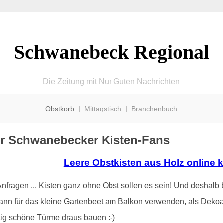
Schwanebeck Regional
Die Zeitung mit Nur Guten Nachrichten
Obstkorb |
Mittagstisch
|
Branchenbuch
ür Schwanebecker Kisten-Fans
Leere Obstkisten aus Holz online 
ragen ... Kisten ganz ohne Obst sollen es sein! Und deshalb b
ann für das kleine Gartenbeet am Balkon verwenden, als Dekoa
tig schöne Türme draus bauen :-)