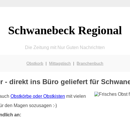
Schwanebeck Regional
Die Zeitung mit Nur Guten Nachrichten
Obstkorb
|
Mittagstisch
|
Branchenbuch
r - direkt ins Büro geliefert für Schw
r auch
Obstkörbe oder Obstkisten
mit vielen
für den Magen sozusagen :-)
ndlich an: