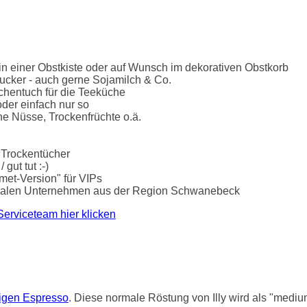
n einer Obstkiste oder auf Wunsch im dekorativen Obstkorb
ucker - auch gerne Sojamilch & Co.
chentuch für die Teeküche
der einfach nur so
he Nüsse, Trockenfrüchte o.ä.
 Trockentücher
gut tut :-)
rmet-Version" für VIPs
lokalen Unternehmen aus der Region Schwanebeck
Serviceteam hier klicken
tigen Espresso
. Diese normale Röstung von Illy wird als "mediu